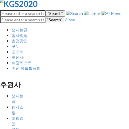
"Search"
"Search"
Close
모시는글
행사일정
초청강연
구두
포스터
후원사
식당리스트
이전 학술발표회
후원사
모시는
글
행사일
정
초청강
연